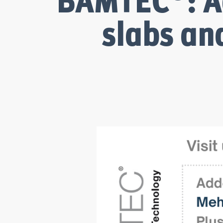
BAMTEC
: 
slabs an