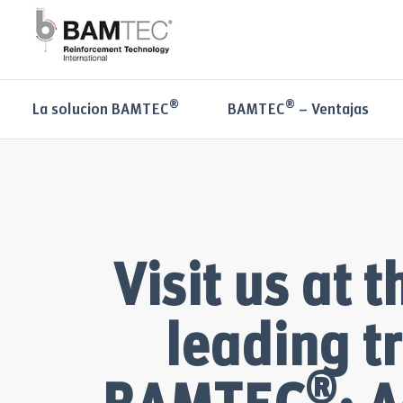
®
®
La solucion BAMTEC
BAMTEC
– Ventajas
Visit us at
leading t
®