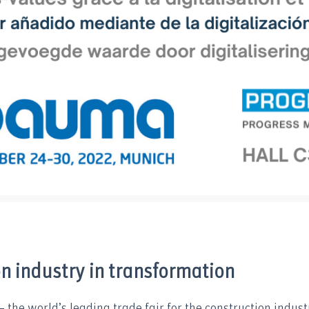
n industry in transformation
 the world’s leading trade fair for the construction indust