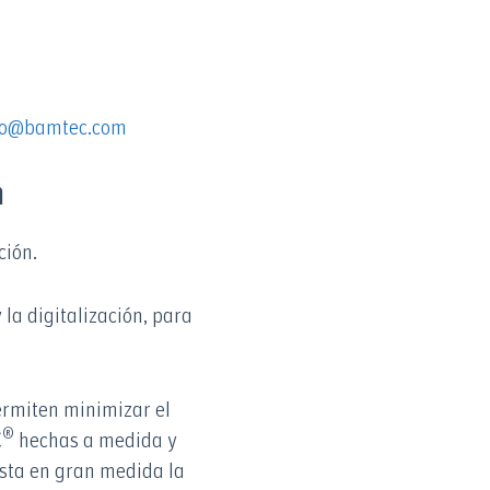
fo@bamtec.com
n
ción.
la digitalización, para
ermiten minimizar el
®
C
hechas a medida y
esta en gran medida la