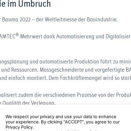
rie im Umbruch
r Bauma 2022 – der Weltleitmesse der Bauindustrie.
®
 BAMTEC
Mehrwert dank Automatisierung und Digitalisieru
ngsplanung und automatisierte Produktion führt zu min
e und Ressourcen. Massgeschneiderte und vorgefertigte 
und einfach montiert. Dem Fachkräftemangel wird so star
lisiert zudem die verschiedenen Prozesse von der Produkt
e Qualität der Verlegung.
We respect your privacy and use your data to enhance
nologie 4.0 – Bewehrungsstahl mit Mehrwert
your experience. By clicking “ACCEPT”, you agree to our
Privacy Policy.