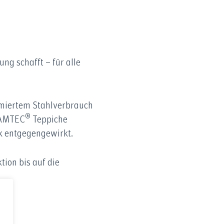
ng schafft – für alle
imiertem Stahlverbrauch
®
BAMTEC
Teppiche
k entgegengewirkt.
ion bis auf die