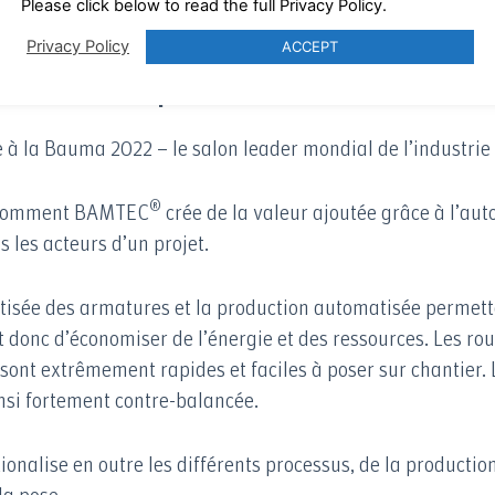
Please click below to read the full Privacy Policy.
ir senden Ihnen gerne ein elektronisches Ticket:
info@ba
Privacy Policy
ACCEPT
 bâtiment en pleine mutation
 à la Bauma 2022 – le salon leader mondial de l’industrie 
®
 comment BAMTEC
crée de la valeur ajoutée grâce à l’aut
 les acteurs d’un projet.
tisée des armatures et la production automatisée permette
 donc d’économiser de l’énergie et des ressources. Les 
sont extrêmement rapides et faciles à poser sur chantier.
insi fortement contre-balancée.
nalise en outre les différents processus, de la production