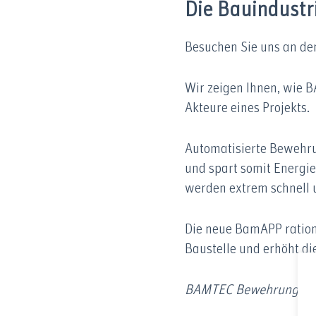
Die Bauindust
Besuchen Sie uns an de
Wir zeigen Ihnen, wie
Akteure eines Projekts.
Automatisierte Bewehru
und spart somit Energi
werden extrem schnell 
Die neue BamAPP rationa
Baustelle und erhöht di
BAMTEC Bewehrungstech