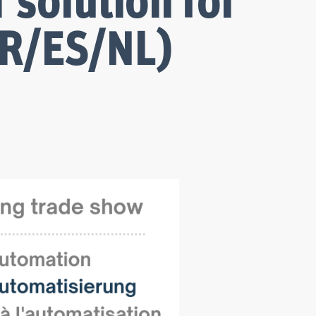
 solution for
FR/ES/NL)