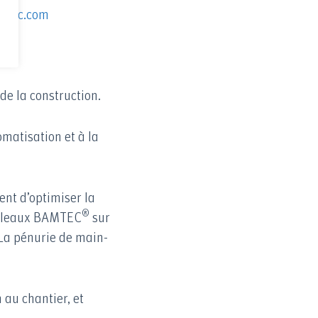
mtec.com
de la construction.
omatisation et à la
nt d’optimiser la
®
rouleaux BAMTEC
sur
 La pénurie de main-
 au chantier, et