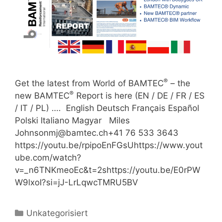
®
Get the latest from World of BAMTEC
– the
®
new BAMTEC
Report is here (EN / DE / FR / ES
/ IT / PL) …. English Deutsch Français Español
Polski Italiano Magyar Miles
Johnsonmj@bamtec.ch+41 76 533 3643
https://youtu.be/rpipoEnFGsUhttps://www.yout
ube.com/watch?
v=_n6TNKmeoEc&t=2shttps://youtu.be/E0rPW
W9lxoI?si=jJ-LrLqwcTMRU5BV
Unkategorisiert